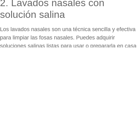
2. Lavados nasales con
solución salina
Los lavados nasales son una técnica sencilla y efectiva
para limpiar las fosas nasales. Puedes adquirir
soluciones salinas listas para usar o prepararla en casa
mezclando una cucharadita de sal y una pizca de
bicarbonato en un litro de agua hervida y enfriada. Este
método elimina partículas irritantes, alivia la inflamación
y permite respirar mejor.
3. Infusiones calientes
Las bebidas calientes no solo reconfortan en los días
fríos, sino que también pueden aliviar la congestión.
Opta por infusiones de jengibre, menta o tomillo, ya que
estas hierbas tienen propiedades descongestionantes,